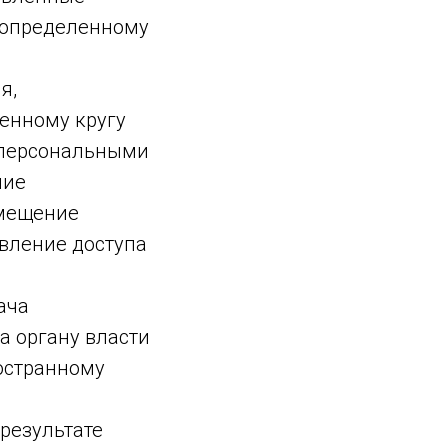
 определенному
я,
енному кругу
 персональными
ние
змещение
вление доступа
ача
а органу власти
остранному
результате