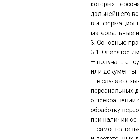
которых персон
дальнейшего во
в информационн
материальные н
3. Основные пра
3.1. Оператор им
— получать от 
или документы,
— в случае отз
персональных д
о прекращении 
обработку перс
при наличии ос
— самостоятель
и достаточных 