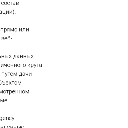
 состав
ации),
 прямо или
 веб-
ьных данных
ниченного круга
 путем дачи
убъектом
смотренном
ые,
gency.
равленные