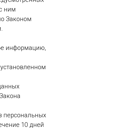
с ним
но Законом
.
бе информацию,
 установленном
данных
 Закона
ов персональных
ечение 10 дней