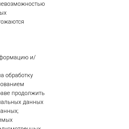
 невозможностью
ных
тожаются
нформацию и/
на обработку
бованием
раве продолжить
ональных данных
данных;
димых
редусмотренных