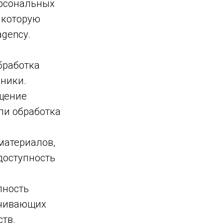
ерсональных
 которую
agency.
бработка
ники.
ащение
ли обработка
материалов,
доступность
пность
ечивающих
тв.