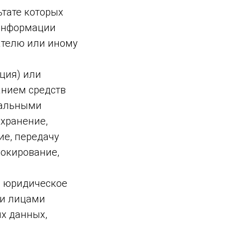
ьтате которых
 информации
ателю или иному
ция) или
анием средств
нальными
 хранение,
ие, передачу
локирование,
, юридическое
ми лицами
х данных,