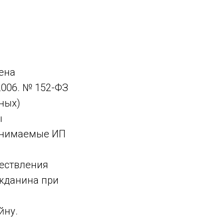
ена
2006. № 152-ФЗ
ных)
ы
ринимаемые ИП
ществления
ажданина при
йну.