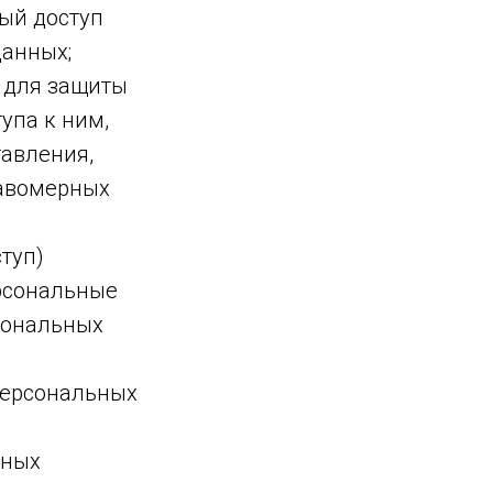
ый доступ
данных;
 для защиты
упа к ним,
тавления,
равомерных
туп)
ерсональные
сональных
персональных
нных